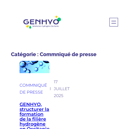
Aller
au
contenu
Catégorie :
Commniqué de presse
17
COMMNIQUÉ
l
JUILLET
DE PRESSE
2025
GENHYO,
structurer la
formation
de la filière
hydrogène
en Occitanie