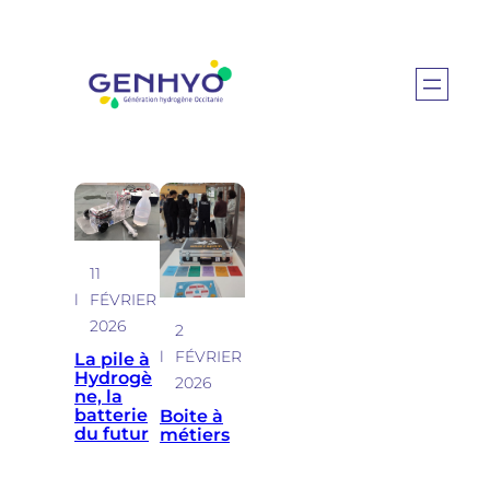
Aller
au
contenu
11
l
FÉVRIER
2026
2
l
FÉVRIER
La pile à
Hydrogè
2026
ne, la
batterie
Boite à
du futur
métiers